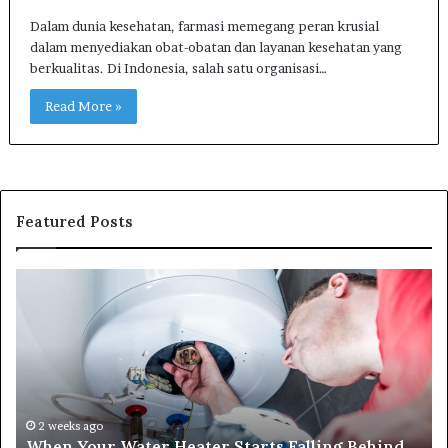
Dalam dunia kesehatan, farmasi memegang peran krusial
dalam menyediakan obat-obatan dan layanan kesehatan yang
berkualitas. Di Indonesia, salah satu organisasi…
Read More »
Featured Posts
When
Ma
Your
42
Water
an
Heater
Sa
Starts
14
Falling
Un
Behind,
On
It
Nu
2 weeks ago
When Your Water Heater Starts Falling Behind,
Might
Ba