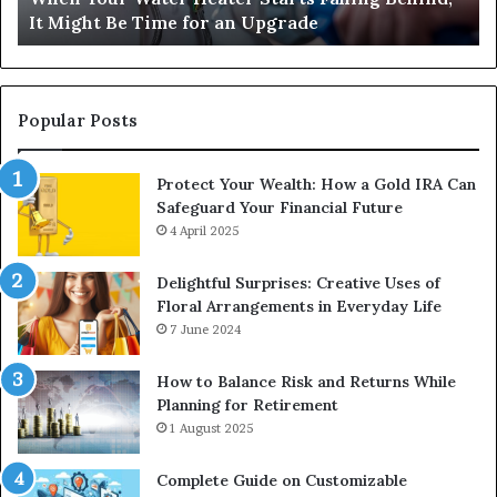
It Might Be Time for an Upgrade
Be
Ga
Time
Tr
for
an
Upgrade
Popular Posts
Protect Your Wealth: How a Gold IRA Can
Safeguard Your Financial Future
4 April 2025
Delightful Surprises: Creative Uses of
Floral Arrangements in Everyday Life
7 June 2024
How to Balance Risk and Returns While
Planning for Retirement
1 August 2025
Complete Guide on Customizable